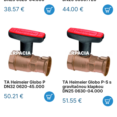
38.57 €
44.00 €
TA Heimeier Globo P
TA Heimeier Globo P-S s
DN32 0620-45.000
gravitačnou klapkou
DN25 0630-04.000
50.21 €
51.55 €