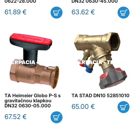
0622-28.000
DN32 0630-45.000
61.89 €
63.62 €
TA Heimeier Globo P-S s
TA STAD DN10 52851010
gravitačnou klapkou
65.00 €
DN32 0630-05.000
67.52 €