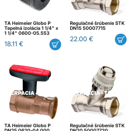
TA Heimeier Globo P
Regulačné šrúbenie STK
Tepelná izolácia 1 1/4" x
DN15 50007715
1 1/4" 0600-05.553
22.00 €
18.11 €
TA Heimeier Globo P
Regulačné šrúbenie STK
DN25 0620-04.000
DN20 50007720