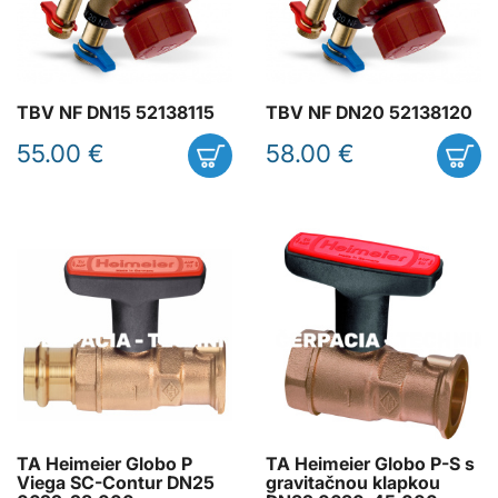
TBV NF DN15 52138115
TBV NF DN20 52138120
55.00 €
58.00 €
TA Heimeier Globo P
TA Heimeier Globo P-S s
Viega SC-Contur DN25
gravitačnou klapkou