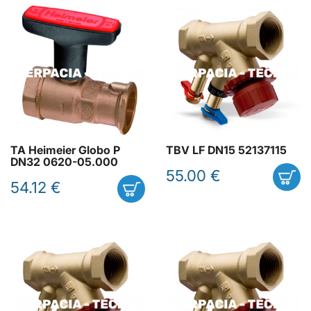
TA Heimeier Globo P
TBV LF DN15 52137115
DN32 0620-05.000
55.00 €
54.12 €