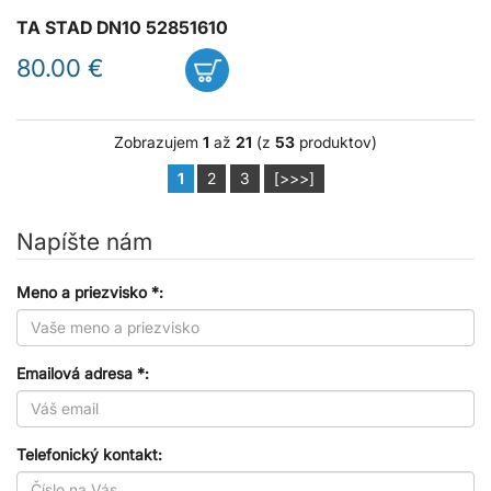
TA STAD DN10 52851610
80.00 €
Zobrazujem
1
až
21
(z
53
produktov)
1
2
3
[>>>]
Napíšte nám
Meno a priezvisko *:
Emailová adresa *:
Telefonický kontakt: