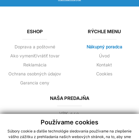
ESHOP
RÝCHLE MENU
Doprava a poštovné
Nákupný poradca
Ako vymeniť/vrátiť tovar
Úvod
Reklamácia
Kontakt
Ochrana osobných údajov
Cookies
Garancia ceny
NAŠA PREDAJŇA
VPK, s.r.o.
Jilemnického 3
Používame cookies
081 02 Prešov,Slovensko
Súbory cookie a ďalšie technológie sledovania používame na zlepšenie
+421 944 258 730
vášho zážitku z prehliadania našich webových stránok, na to, aby sme