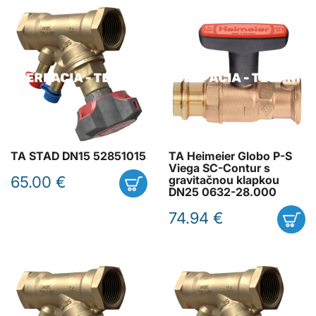
TA STAD DN15 52851015
TA Heimeier Globo P-S
Viega SC-Contur s
65.00 €
gravitačnou klapkou
DN25 0632-28.000
74.94 €