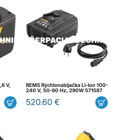
,6 V,
REMS Rýchlonabíjačka Li-Ion 100-
240 V, 50-60 Hz, 290W 571587
520.60 €