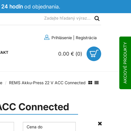
 24 hodín
od objednania.
Prihlásenie
|
Registrácia
AKCIOVÉ PRODUKTY
TAKT
0.00 €
(
0
)
ie
REMS Akku-Press 22 V ACC Connected
ACC Connected