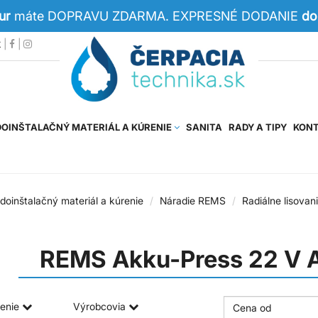
Eur
máte DOPRAVU ZDARMA. EXPRESNÉ DODANIE
do
k
|
|
OINŠTALAČNÝ MATERIÁL A KÚRENIE
SANITA
RADY A TIPY
KON
doinštalačný materiál a kúrenie
Náradie REMS
Radiálne lisovan
REMS Akku-Press 22 V 
enie
Výrobcovia