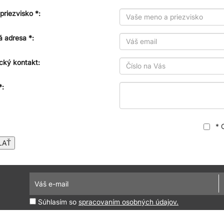
priezvisko *:
á adresa *:
cký kontakt:
*:
* 
LAŤ
Súhlasím so
spracovaním osobných údajov.