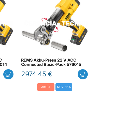
C
REMS Akku-Press 22 V ACC
6014
Connected Basic-Pack 576015
2974.45 €
AKCIA
NOVINKA