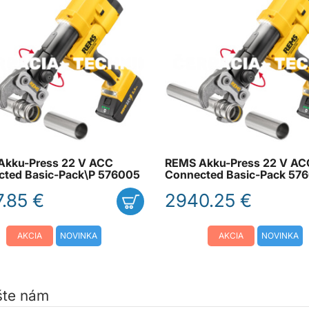
Akku-Press 22 V ACC
REMS Akku-Press 22 V AC
ted Basic-Pack\P 576005
Connected Basic-Pack 57
.85 €
2940.25 €
AKCIA
NOVINKA
AKCIA
NOVINKA
šte nám