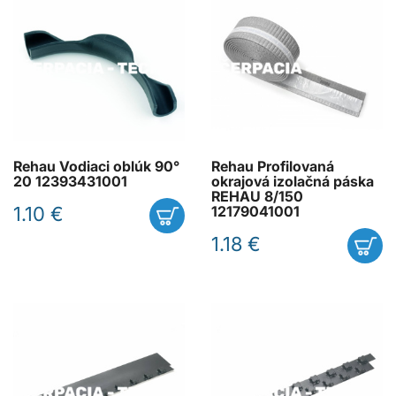
Rehau Vodiaci oblúk 90°
Rehau Profilovaná
20 12393431001
okrajová izolačná páska
REHAU 8/150
1.10 €
12179041001
1.18 €