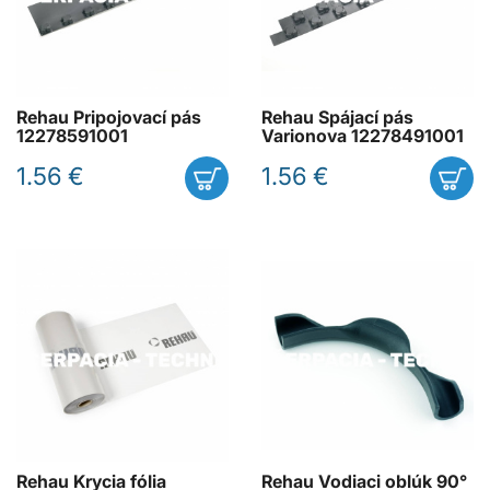
Rehau Pripojovací pás
Rehau Spájací pás
12278591001
Varionova 12278491001
1.56 €
1.56 €
Rehau Krycia fólia
Rehau Vodiaci oblúk 90°