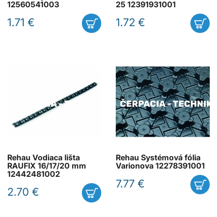
12560541003
25 12391931001
1.71 €
1.72 €
Rehau Vodiaca lišta
Rehau Systémová fólia
RAUFIX 16/17/20 mm
Varionova 12278391001
12442481002
7.77 €
2.70 €