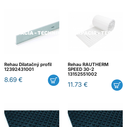
Rehau Dilatačný profil
Rehau RAUTHERM
12392431001
SPEED 30-2
13152551002
8.69 €
11.73 €