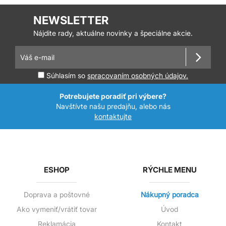
NEWSLETTER
Nájdite rady, aktuálne novinky a špeciálne akcie.
Súhlasím so
spracovaním osobných údajov.
Potrebujete poradiť pri výbere?
Navštívte našu predajňu, alebo nás
kontaktujte
ESHOP
RÝCHLE MENU
Doprava a poštovné
Nákupný poradca
Ako vymeniť/vrátiť tovar
Úvod
Reklamácia
Kontakt