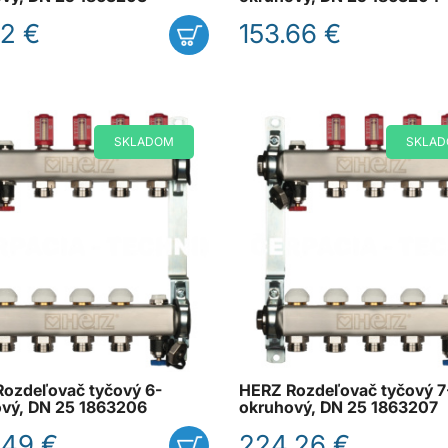
32 €
153.66 €
SKLADOM
SKLA
ozdeľovač tyčový 6-
HERZ Rozdeľovač tyčový 7
vý, DN 25 1863206
okruhový, DN 25 1863207
.49 €
224.26 €