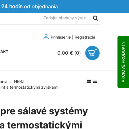
 24 hodín
od objednania.
Prihlásenie
|
Registrácia
AKCIOVÉ PRODUKTY
TAKT
0.00 €
(
0
)
ania
HERZ
in) a termostatickými zvrškami
pre sálavé systémy
 a termostatickými