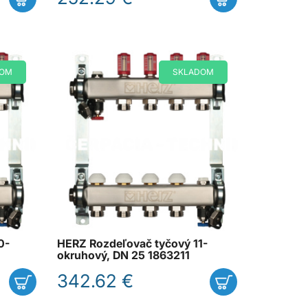
DOM
SKLADOM
0-
HERZ Rozdeľovač tyčový 11-
okruhový, DN 25 1863211
342.62 €