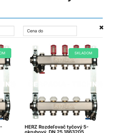
DOM
SKLADOM
-
HERZ Rozdeľovač tyčový 5-
okruhový, DN 25 1863205