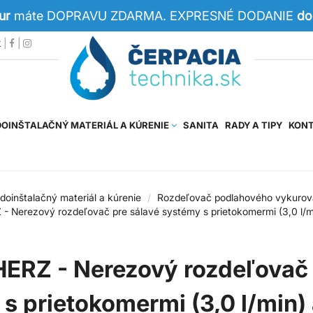
Eur
máte DOPRAVU ZDARMA. EXPRESNÉ DODANIE
do
k
|
|
OINŠTALAČNÝ MATERIÁL A KÚRENIE
SANITA
RADY A TIPY
KON
doinštalačný materiál a kúrenie
Rozdeľovač podlahového vykurov
- Nerezový rozdeľovač pre sálavé systémy s prietokomermi (3,0 l/m
HERZ - Nerezový rozdeľovač 
s prietokomermi (3,0 l/min)