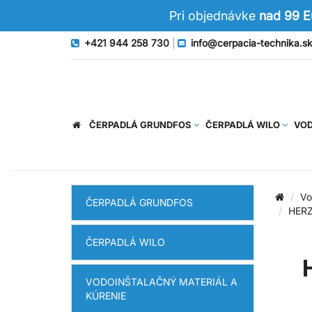
Pri objednávke
nad 99 
+421 944 258 730
|
info@cerpacia-technika.s
ČERPADLÁ GRUNDFOS
ČERPADLÁ WILO
VOD
Vo
ČERPADLÁ GRUNDFOS
HERZ 
ČERPADLÁ WILO
VODOINŠTALAČNÝ MATERIÁL A
KÚRENIE