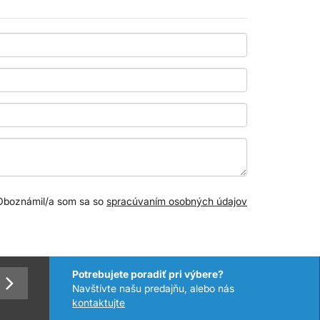
Oboznámil/a som sa so
spracúvaním osobných údajov
Potrebujete poradiť pri výbere?
Navštívte našu predajňu, alebo nás
kontaktujte