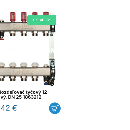
SKLADOM
ozdeľovač tyčový 12-
vý, DN 25 1863212
.42 €