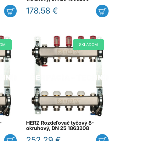
178.58 €
DOM
SKLADOM
-
HERZ Rozdeľovač tyčový 8-
okruhový, DN 25 1863208
252.29 €