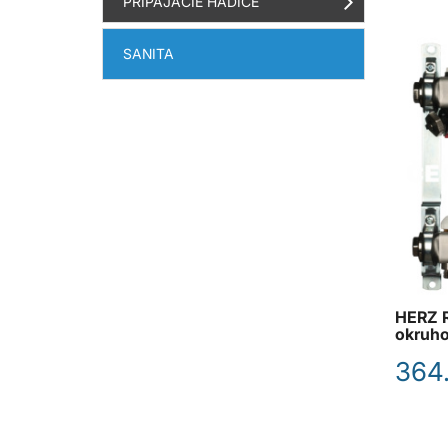
PRIPÁJACIE HADICE
SANITA
HERZ R
okruho
364