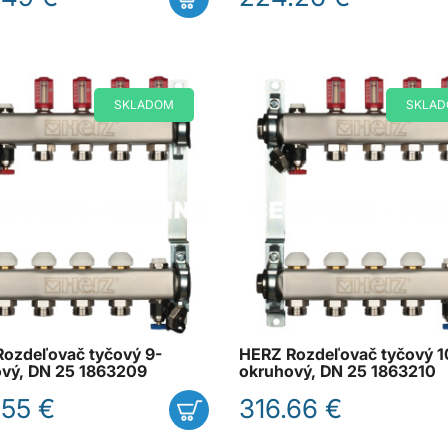
SKLADOM
SKLA
ozdeľovač tyčový 9-
HERZ Rozdeľovač tyčový 1
vý, DN 25 1863209
okruhový, DN 25 1863210
.55 €
316.66 €