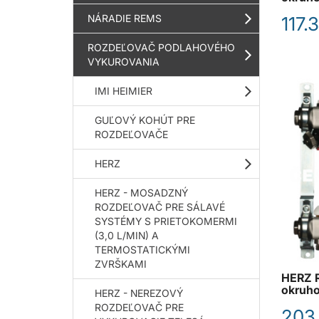
NÁRADIE REMS
117.
ROZDEĽOVAČ PODLAHOVÉHO
VYKUROVANIA
IMI HEIMIER
GUĽOVÝ KOHÚT PRE
ROZDEĽOVAČE
HERZ
HERZ - MOSADZNÝ
ROZDEĽOVAČ PRE SÁLAVÉ
SYSTÉMY S PRIETOKOMERMI
(3,0 L/MIN) A
TERMOSTATICKÝMI
ZVRŠKAMI
HERZ R
okruho
HERZ - NEREZOVÝ
ROZDEĽOVAČ PRE
203