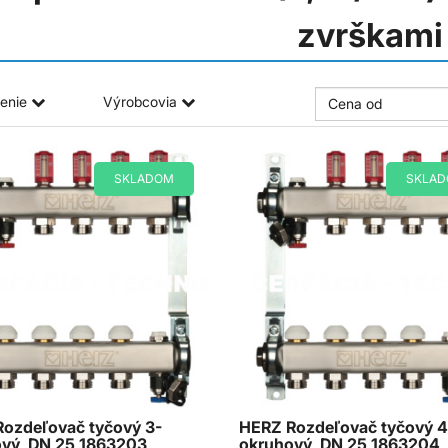
zvrškami
enie
Výrobcovia
SKLADOM
SKLA
ozdeľovač tyčový 3-
HERZ Rozdeľovač tyčový 4
vý, DN 25 1863203
okruhový, DN 25 1863204