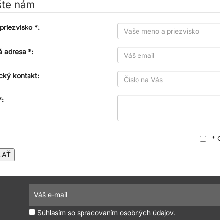
šte nám
priezvisko *:
á adresa *:
cký kontakt:
*:
* 
LAŤ
Súhlasím so
spracovaním osobných údajov.