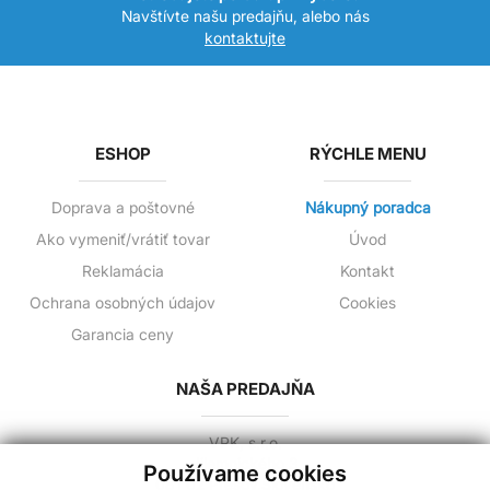
Navštívte našu predajňu, alebo nás
kontaktujte
ESHOP
RÝCHLE MENU
Doprava a poštovné
Nákupný poradca
Ako vymeniť/vrátiť tovar
Úvod
Reklamácia
Kontakt
Ochrana osobných údajov
Cookies
Garancia ceny
NAŠA PREDAJŇA
VPK, s.r.o.
Jilemnického 3
Používame cookies
081 02 Prešov,Slovensko