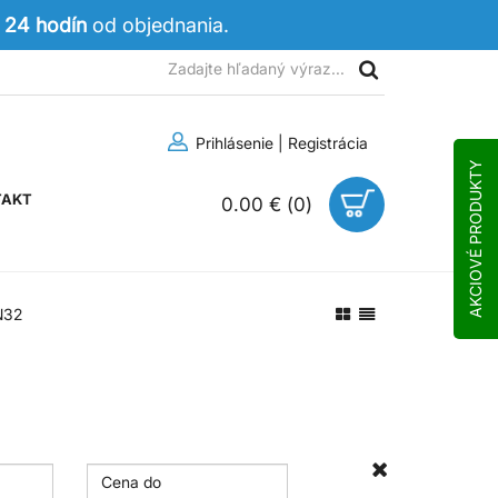
 24 hodín
od objednania.
Prihlásenie
|
Registrácia
AKCIOVÉ PRODUKTY
TAKT
0.00 €
(
0
)
N32