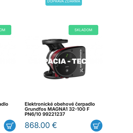
DOPRAVA ZDARMA
DOM
SKLADOM
adlo
Elektronické obehové čerpadlo
Grundfos MAGNA1 32-100 F
PN6/10 99221237
868.00 €