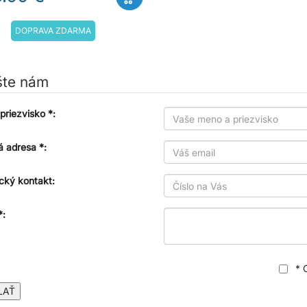
DOPRAVA ZDARMA
šte nám
priezvisko *:
á adresa *:
cký kontakt:
*:
* 
LAŤ