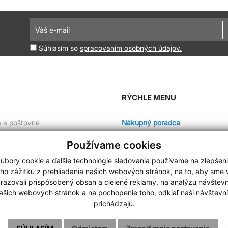
Súhlasím so
spracovaním osobných údajov.
RÝCHLE MENU
 a poštovné
Nákupný poradca
niť/vrátiť tovar
Úvod
Používame cookies
cia
Kontakt
úbory cookie a ďalšie technológie sledovania používame na zlepšen
 osobných údajov
Cookies
ho zážitku z prehliadania našich webových stránok, na to, aby sme
razovali prispôsobený obsah a cielené reklamy, na analýzu návštevn
a ceny
ašich webových stránok a na pochopenie toho, odkiaľ naši návštevní
prichádzajú.