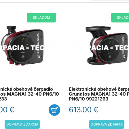
SKLADOM
SKLA
onické obehové čerpadlo
Elektronické obehové čerp
fos MAGNA1 32-40 PN6/10
Grundfos MAGNA1 32-40 
233
PN6/10 99221263
00 €
613.00 €
DOPRAVA ZDARMA
DOPRAVA ZDARMA