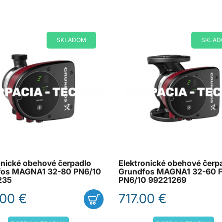
SKLADOM
SKLA
onické obehové čerpadlo
Elektronické obehové čerp
fos MAGNA1 32-80 PN6/10
Grundfos MAGNA1 32-60 
235
PN6/10 99221269
00 €
717.00 €