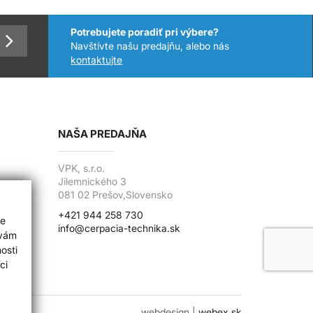
Potrebujete poradiť pri výbere?
Navštívte našu predajňu, alebo nás
kontaktujte
NAŠA PREDAJŇA
VPK, s.r.o.
Jilemnického 3
081 02 Prešov,Slovensko
+421 944 258 730
ie
info@cerpacia-technika.sk
 vám
osti
ci
webdesign |
webex.sk