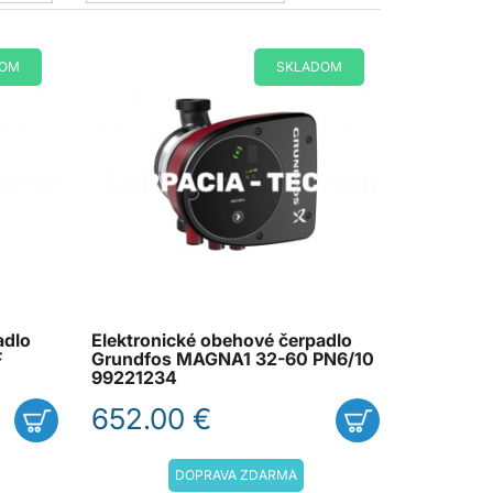
DOM
SKLADOM
adlo
Elektronické obehové čerpadlo
F
Grundfos MAGNA1 32-60 PN6/10
99221234
652.00 €
DOPRAVA ZDARMA