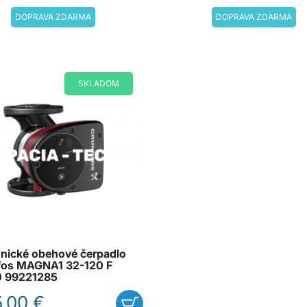
DOPRAVA ZDARMA
DOPRAVA ZDARMA
SKLADOM
onické obehové čerpadlo
fos MAGNA1 32-120 F
0 99221285
.00 €