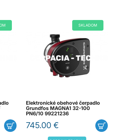
DOM
SKLADOM
adlo
Elektronické obehové čerpadlo
F
Grundfos MAGNA1 32-100
PN6/10 99221236
745.00 €