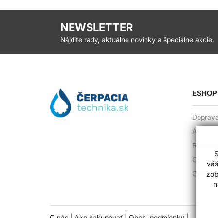
NEWSLETTER
Nájdite rady, aktuálne novinky a špeciálne akcie.
ESHOP
Doprava
Ako vyme
Reklamá
S
Ochrana
váš
zob
Garanci
n
O nás
|
Ako nakupovať
|
Obch. podmienky
|