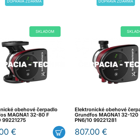
DOPRAVA ZDARMA
DOPRAVA ZDARMA
SKLADOM
SKLA
onické obehové čerpadlo
Elektronické obehové čerp
fos MAGNA1 32-80 F
Grundfos MAGNA1 32-120
0 99221275
PN6/10 99221281
00 €
807.00 €