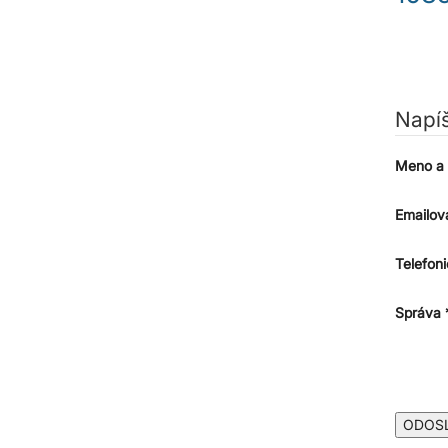
Napí
Meno a 
Emailov
Telefoni
Správa 
ODOS