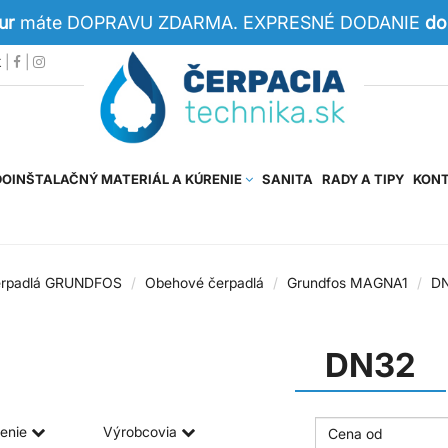
Eur
máte DOPRAVU ZDARMA. EXPRESNÉ DODANIE
do
k
|
|
OINŠTALAČNÝ MATERIÁL A KÚRENIE
SANITA
RADY A TIPY
KON
rpadlá GRUNDFOS
Obehové čerpadlá
Grundfos MAGNA1
D
DN32
enie
Výrobcovia