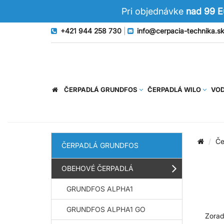
Pri objednávke
nad 99 
+421 944 258 730
|
info@cerpacia-technika.s
ČERPADLÁ GRUNDFOS
ČERPADLÁ WILO
VOD
Če
ČERPADLÁ GRUNDFOS
OBEHOVÉ ČERPADLÁ
GRUNDFOS ALPHA1
GRUNDFOS ALPHA1 GO
Zorad