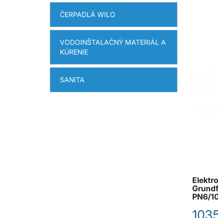
ČERPADLÁ WILO
VODOINŠTALAČNÝ MATERIÁL A
KÚRENIE
SANITA
Elektr
Grund
PN6/1
1035