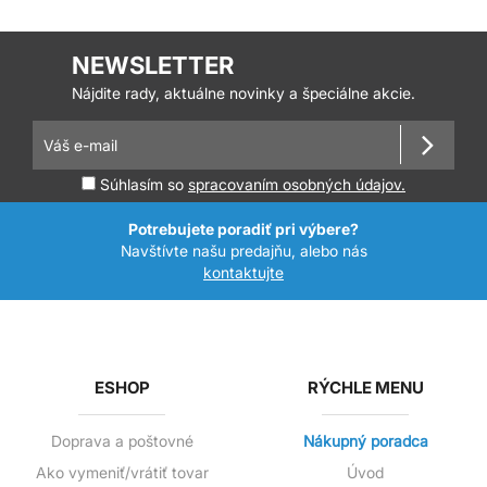
NEWSLETTER
Nájdite rady, aktuálne novinky a špeciálne akcie.
Súhlasím so
spracovaním osobných údajov.
Potrebujete poradiť pri výbere?
Navštívte našu predajňu, alebo nás
kontaktujte
ESHOP
RÝCHLE MENU
Doprava a poštovné
Nákupný poradca
Ako vymeniť/vrátiť tovar
Úvod