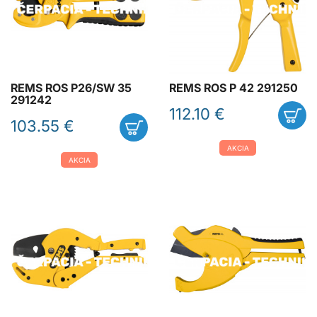
REMS ROS P26/SW 35
REMS ROS P 42 291250
291242
112.10 €
103.55 €
AKCIA
AKCIA