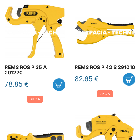
REMS ROS P 35 A
REMS ROS P 42 S 291010
291220
82.65 €
78.85 €
AKCIA
AKCIA