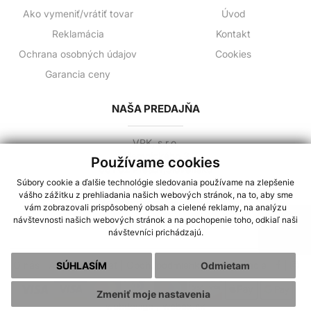
Ako vymeniť/vrátiť tovar
Úvod
Reklamácia
Kontakt
Ochrana osobných údajov
Cookies
Garancia ceny
NAŠA PREDAJŇA
VPK, s.r.o.
Jilemnického 3
Používame cookies
081 02 Prešov,Slovensko
Súbory cookie a ďalšie technológie sledovania používame na zlepšenie
+421 944 258 730
vášho zážitku z prehliadania našich webových stránok, na to, aby sme
info@cerpacia-technika.sk
vám zobrazovali prispôsobený obsah a cielené reklamy, na analýzu
návštevnosti našich webových stránok a na pochopenie toho, odkiaľ naši
návštevníci prichádzajú.
O nás
|
Ako nakupovať
|
Obch. podmienky
|
Reklamácie
|
|
SÚHLASÍM
Odmietam
Zmeniť moje nastavenia
webdesign |
webex.sk