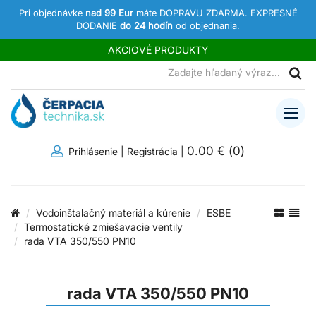
Pri objednávke
nad 99 Eur
máte DOPRAVU ZDARMA. EXPRESNÉ
DODANIE
do 24 hodín
od objednania.
AKCIOVÉ PRODUKTY
0.00 €
(
0
)
Prihlásenie
|
Registrácia
|
Vodoinštalačný materiál a kúrenie
ESBE
Termostatické zmiešavacie ventily
rada VTA 350/550 PN10
rada VTA 350/550 PN10