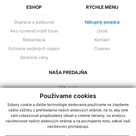
ESHOP
RÝCHLE MENU
Doprava a poštovné
Nákupný poradca
Ako vymeniť/vrátiť tovar
Úvod
Reklamácia
Kontakt
Ochrana osobných údajov
Cookies
Garancia ceny
NAŠA PREDAJŇA
VPK, s.r.o.
Jilemnického 3
Používame cookies
081 02 Prešov,Slovensko
Súbory cookie a ďalšie technológie sledovania používame na zlepšenie
+421 944 258 730
vášho zážitku z prehliadania našich webových stránok, na to, aby sme
info@cerpacia-technika.sk
vám zobrazovali prispôsobený obsah a cielené reklamy, na analýzu
návštevnosti našich webových stránok a na pochopenie toho, odkiaľ naši
návštevníci prichádzajú.