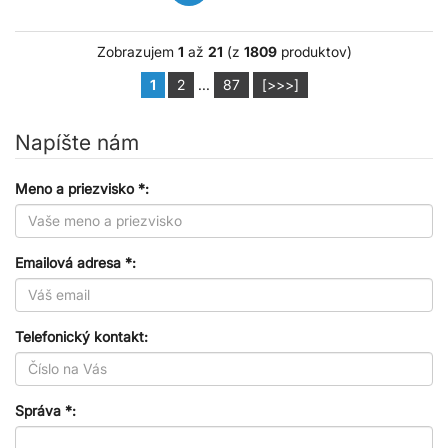
Zobrazujem
1
až
21
(z
1809
produktov)
1
2
...
87
[>>>]
Napíšte nám
Meno a priezvisko *:
Emailová adresa *:
Telefonický kontakt:
Správa *: