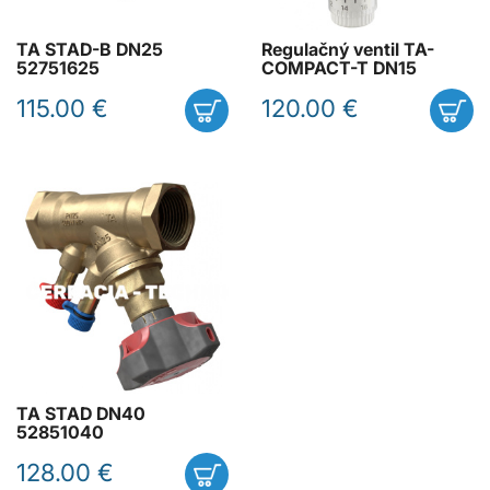
TA STAD-B DN25
Regulačný ventil TA-
52751625
COMPACT-T DN15
115.00 €
120.00 €
TA STAD DN40
52851040
128.00 €