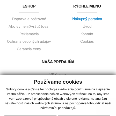
ESHOP
RÝCHLE MENU
Doprava a poštovné
Nákupný poradca
Ako vymeniť/vrátiť tovar
Úvod
Reklamácia
Kontakt
Ochrana osobných údajov
Cookies
Garancia ceny
NAŠA PREDAJŇA
VPK, s.r.o.
Jilemnického 3
Používame cookies
081 02 Prešov,Slovensko
Súbory cookie a ďalšie technológie sledovania používame na zlepšenie
+421 944 258 730
vášho zážitku z prehliadania našich webových stránok, na to, aby sme
info@cerpacia-technika.sk
vám zobrazovali prispôsobený obsah a cielené reklamy, na analýzu
návštevnosti našich webových stránok a na pochopenie toho, odkiaľ naši
návštevníci prichádzajú.