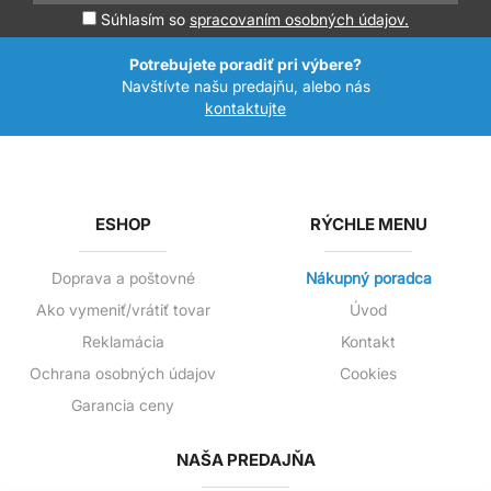
Súhlasím so
spracovaním osobných údajov.
Potrebujete poradiť pri výbere?
Navštívte našu predajňu, alebo nás
kontaktujte
ESHOP
RÝCHLE MENU
Doprava a poštovné
Nákupný poradca
Ako vymeniť/vrátiť tovar
Úvod
Reklamácia
Kontakt
Ochrana osobných údajov
Cookies
Garancia ceny
NAŠA PREDAJŇA