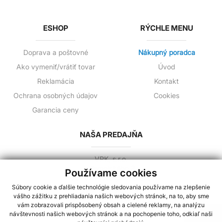
ESHOP
RÝCHLE MENU
Doprava a poštovné
Nákupný poradca
Ako vymeniť/vrátiť tovar
Úvod
Reklamácia
Kontakt
Ochrana osobných údajov
Cookies
Garancia ceny
NAŠA PREDAJŇA
VPK, s.r.o.
Jilemnického 3
Používame cookies
081 02 Prešov,Slovensko
Súbory cookie a ďalšie technológie sledovania používame na zlepšenie
+421 944 258 730
vášho zážitku z prehliadania našich webových stránok, na to, aby sme
info@cerpacia-technika.sk
vám zobrazovali prispôsobený obsah a cielené reklamy, na analýzu
návštevnosti našich webových stránok a na pochopenie toho, odkiaľ naši