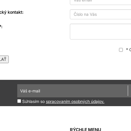
cký kontakt:
*:
* 
LAŤ
Súhlasím so
spracovaním osobných údajov.
RÝCHLE MENU