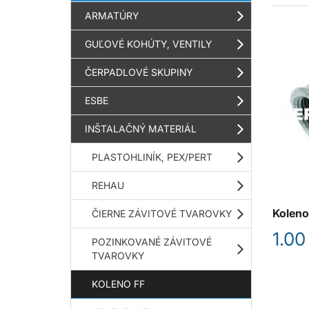
ARMATÚRY
GUĽOVÉ KOHÚTY, VENTILY
ČERPADLOVÉ SKUPINY
ESBE
INŠTALAČNÝ MATERIÁL
PLASTOHLINÍK, PEX/PERT
REHAU
Koleno
ČIERNE ZÁVITOVÉ TVAROVKY
1.00
POZINKOVANÉ ZÁVITOVÉ
TVAROVKY
KOLENO FF