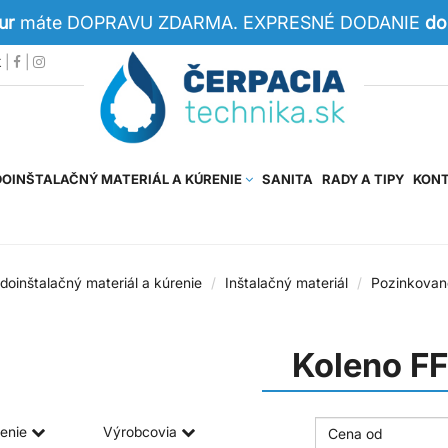
Eur
máte DOPRAVU ZDARMA. EXPRESNÉ DODANIE
do
k
|
|
OINŠTALAČNÝ MATERIÁL A KÚRENIE
SANITA
RADY A TIPY
KON
doinštalačný materiál a kúrenie
Inštalačný materiál
Pozinkovan
Koleno F
enie
Výrobcovia