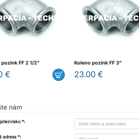
 pozink FF 2 1/2"
Koleno pozink FF 3"
0 €
23.00 €
šte nám
priezvisko *:
á adresa *: