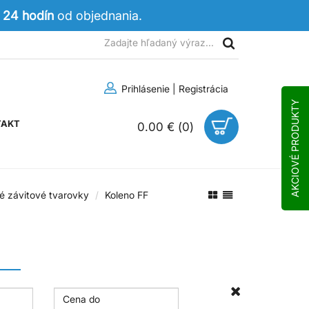
 24 hodín
od objednania.
Prihlásenie
|
Registrácia
AKCIOVÉ PRODUKTY
TAKT
0.00 €
(
0
)
é závitové tvarovky
Koleno FF
F