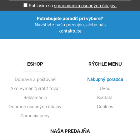
Súhlasím so
spracovaním osobných údajov.
Potrebujete poradiť pri výbere?
Navštívte našu predajňu, alebo nás
kontaktujte
ESHOP
RÝCHLE MENU
Doprava a poštovné
Nákupný poradca
Ako vymeniť/vrátiť tovar
Úvod
Reklamácia
Kontakt
Ochrana osobných údajov
Cookies
Garancia ceny
NAŠA PREDAJŇA