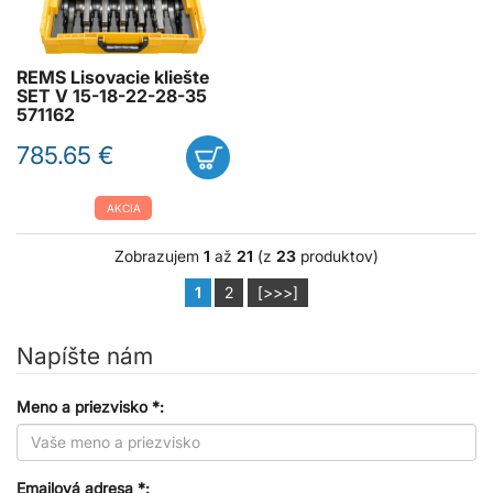
REMS Lisovacie kliešte
SET V 15-18-22-28-35
571162
785.65 €
AKCIA
Zobrazujem
1
až
21
(z
23
produktov)
1
2
[>>>]
Napíšte nám
Meno a priezvisko *:
Emailová adresa *: