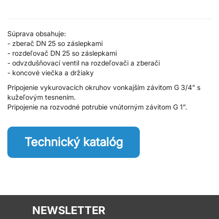
Súprava obsahuje:
- zberač DN 25 so záslepkami
- rozdeľovač DN 25 so záslepkami
- odvzdušňovací ventil na rozdeľovači a zberači
- koncové viečka a držiaky
Pripojenie vykurovacích okruhov vonkajším závitom G 3/4" s
kužeľovým tesnením.
Pripojenie na rozvodné potrubie vnútorným závitom G 1”.
Technický katalóg
NEWSLETTER