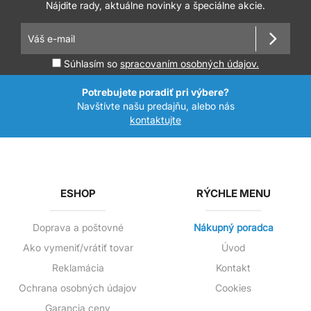
Nájdite rady, aktuálne novinky a špeciálne akcie.
Súhlasím so
spracovaním osobných údajov.
Potrebujete poradiť pri výbere?
Navštívte našu predajňu, alebo nás
kontaktujte
ESHOP
RÝCHLE MENU
Doprava a poštovné
Nákupný poradca
Ako vymeniť/vrátiť tovar
Úvod
Reklamácia
Kontakt
Ochrana osobných údajov
Cookies
Garancia ceny