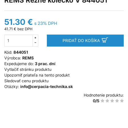
REMS Rezné kolečko V 844051
51.30 €
s 23% DPH
41.71 €
bez DPH
PRIDAŤ DO KOŠÍKA
Kód:
844051
Výrobca:
REMS
Expedujeme do:
3 prac. dní
Vytlačiť stránku produktu
Upozorniť priateľa na tento produkt
Sledovať cenu produktu
Otázky:
info@cerpacia-technika.sk
Hodnotenie produktu:
0/5