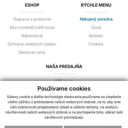
ESHOP
RÝCHLE MENU
Doprava a poštovné
Nákupný poradca
Ako vymeniť/vrátiť tovar
Úvod
Reklamácia
Kontakt
Ochrana osobných údajov
Cookies
Garancia ceny
NAŠA PREDAJŇA
VPK, s.r.o.
Jilemnického 3
Používame cookies
081 02 Prešov,Slovensko
Súbory cookie a ďalšie technológie sledovania používame na zlepšenie
+421 944 258 730
vášho zážitku z prehliadania našich webových stránok, na to, aby sme
info@cerpacia-technika.sk
vám zobrazovali prispôsobený obsah a cielené reklamy, na analýzu
návštevnosti našich webových stránok a na pochopenie toho, odkiaľ naši
návštevníci prichádzajú.